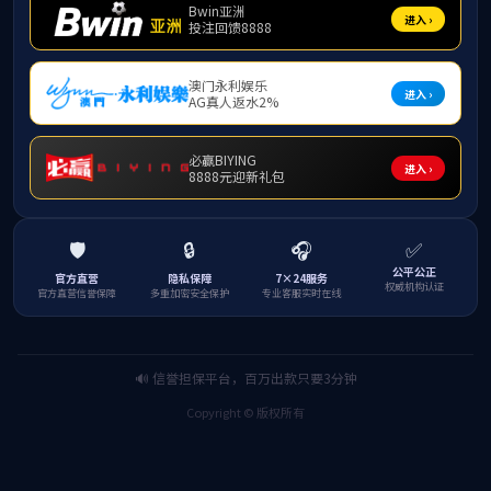
举办“节能有我，绿色共享”
150名beat365官方网站学
我院召开2017年度辅导员
beat365官方网站举行20
徐畅副书记国庆节走访慰问
2016级新生参加消防、防
2016级新生参加校纪校规
全体辅导员参加学工数字化
学校举办消防安全教育宣讲