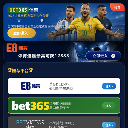
******
beat·365(中国)-官方网站
网站首页
机构设置
规章制度
学工系统
beat365官网
beat365官网
beat365官方网站开展20
2024级班级学生档案入库登